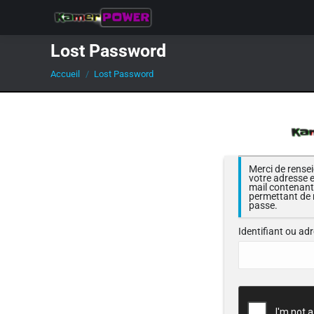
Lost Password
Vous êtes ici :
Accueil
Lost Password
Merci de rensei
votre adresse e
mail contenant 
permettant de r
passe.
Identifiant ou ad