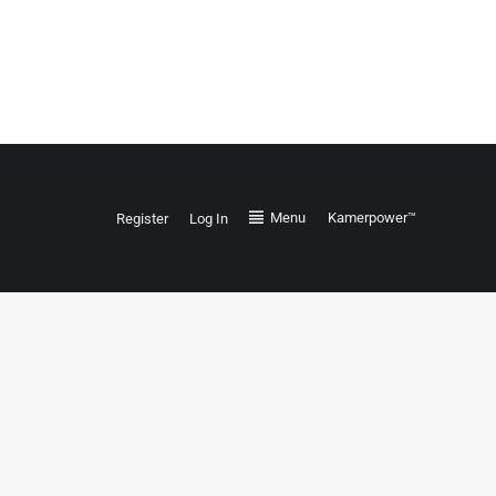
Menu
Kamerpower™
Register
Log In